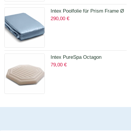
Intex Poolfolie für Prism Frame Ø
290,00
€
457 x 122 cm Art.12457A
Intex PureSpa Octagon
79,00
€
Isolierende Abdeckung für 28456
für 6 Personen 12114