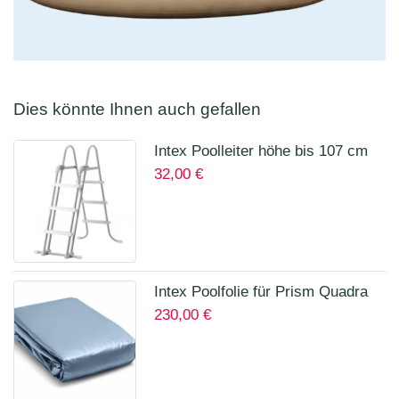
Dies könnte Ihnen auch gefallen
Intex Poolleiter höhe bis 107 cm
32,00
€
28075
Intex Poolfolie für Prism Quadra
230,00
€
400 x 200 x 100 cm 12135A