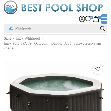
0
0
Pool Zubehör
Start
Intex Whirlpool
Intex Pure SPA 79″ Octagon – Bubble, Jet & Salzwassersystem
28454