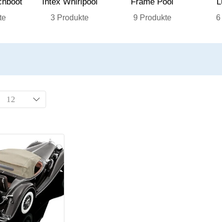
chboot
Intex Whirlpool
Frame Pool
L
te
3 Produkte
9 Produkte
6