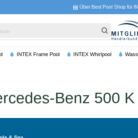
Über Best Pool Shop für 
pools
ol
INTEX Frame Pool
INTEX Whirlpool
Wass
ercedes-Benz 500 K
ols & Spa