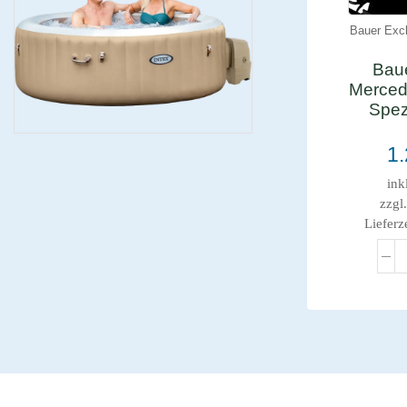
Bauer Exc
Baue
Merced
Spez
1
ink
zzgl
Lieferz