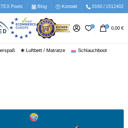
INTEX Pools
Blog
Kontakt
0160 / 1512402
0
0
0,00
€
erspaß
❀ Luftbett / Matratze
Schlauchboot