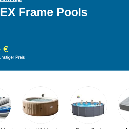
TEX Frame Pools
- €
ünstiger Preis