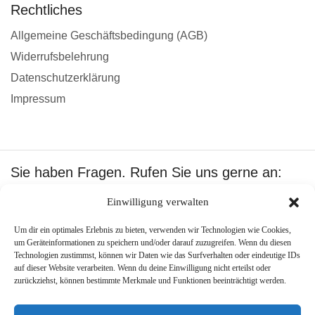
Rechtliches
Allgemeine Geschäftsbedingung (AGB)
Widerrufsbelehrung
Datenschutzerklärung
Impressum
Sie haben Fragen. Rufen Sie uns gerne an:
+49 1601512402
Einwilligung verwalten
Wir akzeptieren:
Um dir ein optimales Erlebnis zu bieten, verwenden wir Technologien wie Cookies,
um Geräteinformationen zu speichern und/oder darauf zuzugreifen. Wenn du diesen
Technologien zustimmst, können wir Daten wie das Surfverhalten oder eindeutige IDs
auf dieser Website verarbeiten. Wenn du deine Einwilligung nicht erteilst oder
zurückziehst, können bestimmte Merkmale und Funktionen beeinträchtigt werden.
Copyright ©
Best Pool Shop
.
Created by –
PJone OMS
.