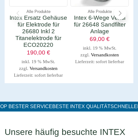
Alle Produkte
Alle Produkte
Intex Ersatz Gehäuse
Intex 6-Wege Ventil
für Elektrode für
für 26648 Sandfilter
26680 Inkl 2
Anlage
Titanelektrode für
69,00
€
ECO20220
inkl. 19 % MwSt.
190,00
€
zzgl.
Versandkosten
inkl. 19 % MwSt.
Lieferzeit:
sofort lieferbar
zzgl.
Versandkosten
Lieferzeit:
sofort lieferbar
P
BESTER SERVICE
BESTE INTEX QUALITÄT
SCHNELLER
Unsere häufig besuchte INTEX