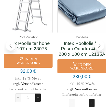
Pool Zubehör
Poolfolie
Intex Poolleiter höhe
Intex Poolfolie für
bis 107 cm 28075
Prism Quadra 400 x
200 x 100 cm 12135A
IN DEN
WARENKORB
IN DEN
WARENKORB
32,00
€
230,00
€
inkl. 19 % MwSt.
zzgl.
Versandkosten
inkl. 19 % MwSt.
Lieferzeit:
sofort lieferbar
zzgl.
Versandkosten
Lieferzeit:
sofort lieferbar