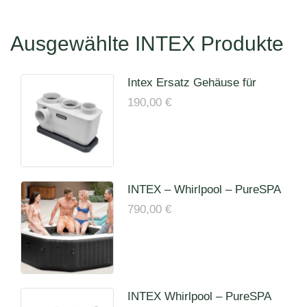
Ausgewählte INTEX Produkte
Intex Ersatz Gehäuse für
Elektrode für 26680 Inkl 2
190,00
€
Titanelektrode für ECO20220
INTEX – Whirlpool – PureSPA
»Jet + Bubble Deluxe« 28458
790,00
€
INTEX Whirlpool – PureSPA