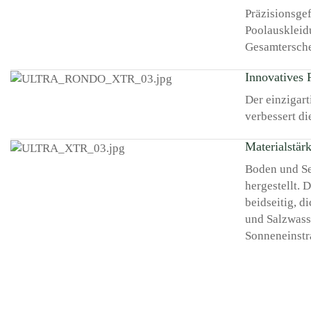
Präzisionsgef
Poolauskleidu
Gesamtersche
Innovatives
Der einzigar
verbessert di
Materialstär
Boden und S
hergestellt. 
beidseitig, 
und Salzwass
Sonneneinstr