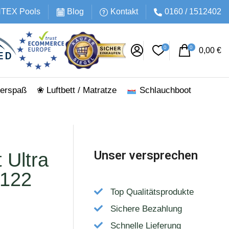
INTEX Pools
Blog
Kontakt
0160 / 1512402
0
0
0,00
€
erspaß
❀ Luftbett / Matratze
Schlauchboot
Unser versprechen
 Ultra
 122
Top Qualitätsprodukte
Sichere Bezahlung
Schnelle Lieferung