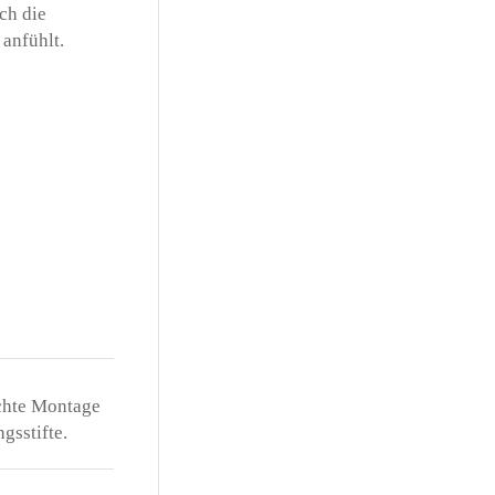
ch die
 anfühlt.
chte Montage
gsstifte.