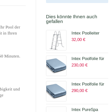
Dies könnte Ihnen auch
gefallen
hr Pool der
Intex Poolleiter
 in Ihren
32,00
€
höhe bis 107 cm
28075
60 Minuten.
Intex Poolfolie für
230,00
€
Prism Quadra 400
x 200 x 100 cm
12135A
Intex Poolfolie für
bigkeit und
290,00
€
Prism Frame Ø
ge
457 x 122 cm
Art.12457A
Intex PureSpa