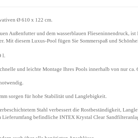
vativen Ø 610 x 122 cm.
uen Außenfutter und dem wasserblauen Flieseninnendruck, ist I
r. Mit diesem Luxus-Pool fügen Sie Sommerspaß und Schönheit
 l.
nelle und leichte Montage Ihres Pools innerhalb von nur ca. 
 notwendig.
mm sorgen für hohe Stabilität und Langlebigkeit.
rbeschichtetem Stahl verbessert die Rostbeständigkeit, Langle
e im Lieferumfang befindliche INTEX Krystal Clear Sandfilteranla