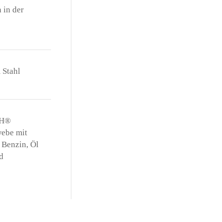
 in der
 Stahl
GH®
webe mit
 Benzin, Öl
d