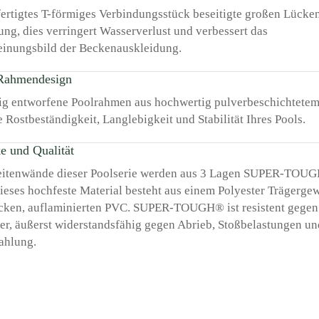
ertigtes T-förmiges Verbindungsstück beseitigte großen Lücken
ng, dies verringert Wasserverlust und verbessert das
inungsbild der Beckenauskleidung.
 Rahmendesign
tig entworfene Poolrahmen aus hochwertig pulverbeschichtetem
e Rostbeständigkeit, Langlebigkeit und Stabilität Ihres Pools.
ke und Qualität
eitenwände dieser Poolserie werden aus 3 Lagen SUPER-TOU
Dieses hochfeste Material besteht aus einem Polyester Trägerge
dicken, auflaminierten PVC. SUPER-TOUGH® ist resistent gegen
er, äußerst widerstandsfähig gegen Abrieb, Stoßbelastungen un
ahlung.