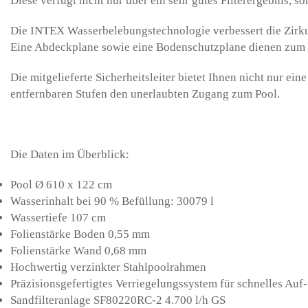
Diese verfügt nicht nur über ein sehr gutes Filterergebnis, s
Die INTEX Wasserbelebungstechnologie verbessert die Zirkulat
Eine Abdeckplane sowie eine Bodenschutzplane dienen zum z
Die mitgelieferte Sicherheitsleiter bietet Ihnen nicht nur ei
entfernbaren Stufen den unerlaubten Zugang zum Pool.
Die Daten im Überblick:
Pool Ø 610 x 122 cm
Wasserinhalt bei 90 % Befüllung: 30079 l
Wassertiefe 107 cm
Folienstärke Boden 0,55 mm
Folienstärke Wand 0,68 mm
Hochwertig verzinkter Stahlpoolrahmen
Präzisionsgefertigtes Verriegelungssystem für schnelles Au
Sandfilteranlage SF80220RC-2 4.700 l/h GS