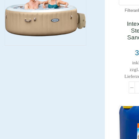
Filtera
Inte
St
Sand
ink
zzgl
Lieferz