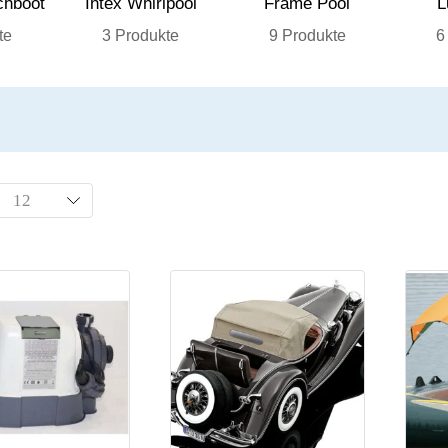
chboot
Intex Whirlpool
Frame Pool
L
te
3 Produkte
9 Produkte
6