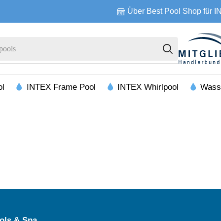
Über Best Pool Shop für 
pools
ol
INTEX Frame Pool
INTEX Whirlpool
Wass
ols & Spa