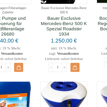
nlagen>Filteranlagen
Bauer Exclusive Mercedes-Benz
In
Zubehör
500 K
x Pumpe und
Bauer Exclusive
Boo
euerung für
Mercedes-Benz 500 K
Rege
filteranlage
Spezial Roadster
Bo
26680
1934
340,00
€
1.250,00
€
l. 19 % MwSt.
inkl. 19 % MwSt.
z
.
Versandkosten
zzgl.
Versandkosten
Lief
eit:
sofort lieferbar
Lieferzeit:
sofort lieferbar