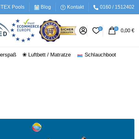
INTEX Pools
Blog
Kontakt
0160 / 1512402
0
0
0,00
€
erspaß
❀ Luftbett / Matratze
Schlauchboot