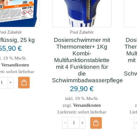
Pool Zubehör
Pool Zubehör
flüssig, 25 kg
Dosierschwimmer mit
Dos
Thermometer+ 1Kg
Ther
55,90
€
Kombi-
Mult
l. 19 % MwSt.
Multifunktionstablette
mit
.
Versandkosten
mit 4 Funktionen für
eit:
sofort lieferbar
die
Schw
Schwimmbadwasserpflege
29,90
€
inkl. 19 % MwSt.
zzgl.
Versandkosten
z
Lieferzeit:
sofort lieferbar
Lief