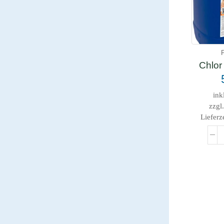
Chlor 
ink
zzgl
Lieferz