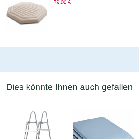
79,00
€
Isolierende Abdeckung für 28456
für 6 Personen 12114
Dies könnte Ihnen auch gefallen