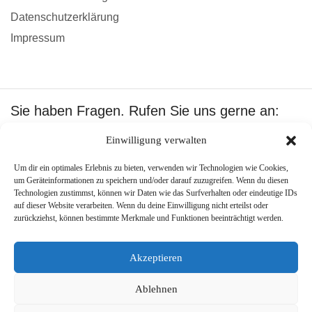
Datenschutzerklärung
Impressum
Sie haben Fragen. Rufen Sie uns gerne an:
+49 1601512402
Einwilligung verwalten
Wir akzeptieren:
Um dir ein optimales Erlebnis zu bieten, verwenden wir Technologien wie Cookies,
um Geräteinformationen zu speichern und/oder darauf zuzugreifen. Wenn du diesen
Technologien zustimmst, können wir Daten wie das Surfverhalten oder eindeutige IDs
auf dieser Website verarbeiten. Wenn du deine Einwilligung nicht erteilst oder
zurückziehst, können bestimmte Merkmale und Funktionen beeinträchtigt werden.
Copyright ©
Best Pool Shop
.
Created by –
PJone OMS
.
Akzeptieren
Ablehnen