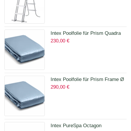
Intex Poolfolie für Prism Quadra
230,00
€
400 x 200 x 100 cm 12135A
Intex Poolfolie für Prism Frame Ø
290,00
€
457 x 122 cm Art.12457A
Intex PureSpa Octagon