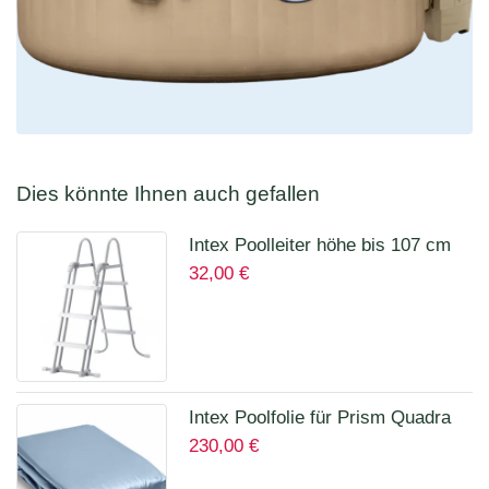
Dies könnte Ihnen auch gefallen
Intex Poolleiter höhe bis 107 cm
32,00
€
28075
Intex Poolfolie für Prism Quadra
230,00
€
400 x 200 x 100 cm 12135A