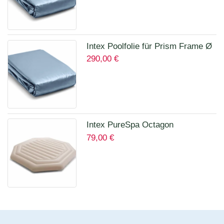
Intex Poolfolie für Prism Frame Ø
290,00
€
457 x 122 cm Art.12457A
Intex PureSpa Octagon
79,00
€
Isolierende Abdeckung für 28456
für 6 Personen 12114