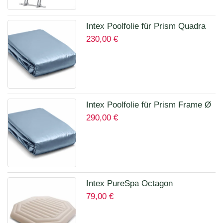
Intex Poolfolie für Prism Quadra
230,00
€
400 x 200 x 100 cm 12135A
Intex Poolfolie für Prism Frame Ø
290,00
€
457 x 122 cm Art.12457A
Intex PureSpa Octagon
79,00
€
Isolierende Abdeckung für 28456
für 6 Personen 12114