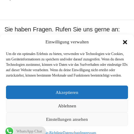
Sie haben Fragen. Rufen Sie uns gerne an:
+49 1601512402
Einwilligung verwalten
Wir akzeptieren:
Um dir ein optimales Erlebnis zu bieten, verwenden wir Technologien wie Cookies,
um Geräteinformationen zu speichern und/oder darauf zuzugreifen. Wenn du diesen
Technologien zustimmst, können wir Daten wie das Surfverhalten oder eindeutige IDs
auf dieser Website verarbeiten. Wenn du deine Einwilligung nicht erteilst oder
zurückziehst, können bestimmte Merkmale und Funktionen beeinträchtigt werden.
Copyright ©
Best Pool Shop
.
Created by –
PJone OMS
.
Akzeptieren
Ablehnen
Einstellungen ansehen
45,00
€
VERTRAG WIDERRUFEN
WhatsApp Chat
Cookie-Richtlinie
Datenschutz
Impressum