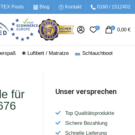
INTEX Pools
Blog
Kontakt
0160 / 1512402
0
0
0,00
€
erspaß
❀ Luftbett / Matratze
Schlauchboot
Unser versprechen
e für
676
Top Qualitätsprodukte
Sichere Bezahlung
Schnelle Lieferung