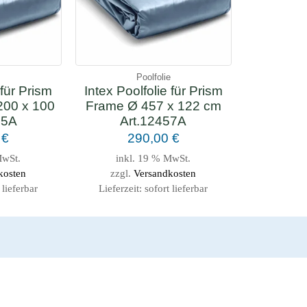
e
Poolfolie
 für Prism
Intex Poolfolie für Prism
200 x 100
Frame Ø 457 x 122 cm
35A
Art.12457A
0
€
290,00
€
MwSt.
inkl. 19 % MwSt.
kosten
zzgl.
Versandkosten
 lieferbar
Lieferzeit:
sofort lieferbar