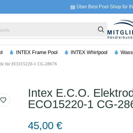
Über Best Pool Shop für 
pools
ol
INTEX Frame Pool
INTEX Whirlpool
Wass
rode für ECO15220-1 CG-28676
Intex E.C.O. Elektrod
ECO15220-1 CG-28
45,00
€