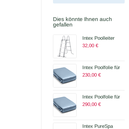
Dies könnte Ihnen auch
gefallen
Intex Poolleiter
32,00
€
höhe bis 107 cm
28075
Intex Poolfolie für
230,00
€
Prism Quadra 400
x 200 x 100 cm
12135A
Intex Poolfolie für
290,00
€
Prism Frame Ø
457 x 122 cm
Art.12457A
Intex PureSpa