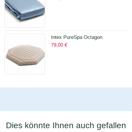
Intex PureSpa Octagon
79,00
€
Isolierende Abdeckung für 28456
für 6 Personen 12114
Dies könnte Ihnen auch gefallen