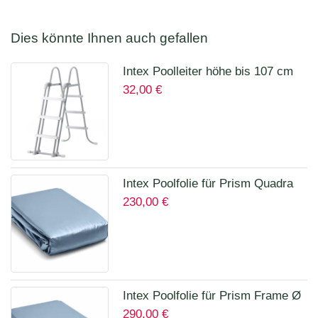
Dies könnte Ihnen auch gefallen
Intex Poolleiter höhe bis 107 cm
32,00
€
28075
Intex Poolfolie für Prism Quadra
230,00
€
400 x 200 x 100 cm 12135A
Intex Poolfolie für Prism Frame Ø
290,00
€
457 x 122 cm Art.12457A