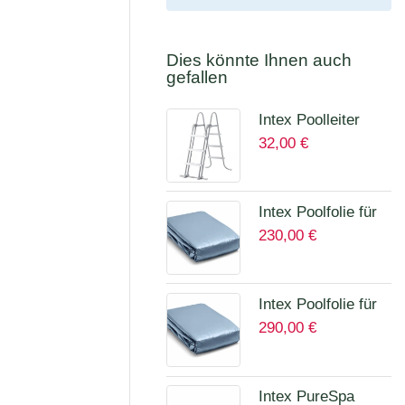
Dies könnte Ihnen auch
gefallen
Intex Poolleiter
32,00
€
höhe bis 107 cm
28075
Intex Poolfolie für
230,00
€
Prism Quadra 400
x 200 x 100 cm
12135A
Intex Poolfolie für
290,00
€
Prism Frame Ø
457 x 122 cm
Art.12457A
Intex PureSpa