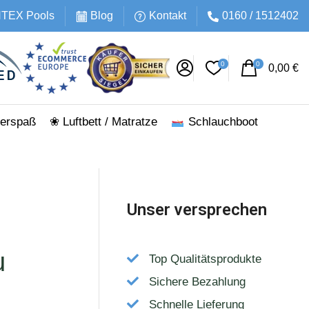
INTEX Pools
Blog
Kontakt
0160 / 1512402
0
0
0,00
€
erspaß
❀ Luftbett / Matratze
Schlauchboot
Unser versprechen
u
Top Qualitätsprodukte
Sichere Bezahlung
Schnelle Lieferung