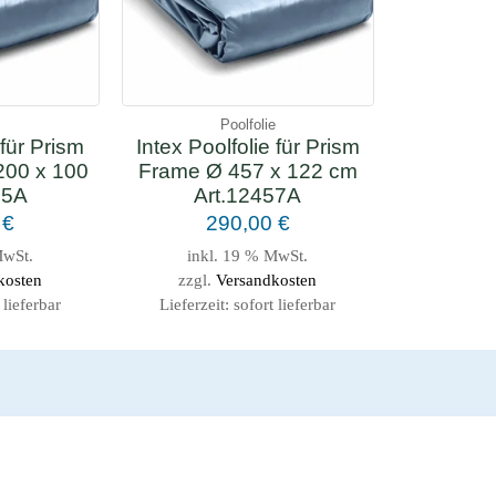
e
Poolfolie
 für Prism
Intex Poolfolie für Prism
200 x 100
Frame Ø 457 x 122 cm
35A
Art.12457A
0
€
290,00
€
MwSt.
inkl. 19 % MwSt.
kosten
zzgl.
Versandkosten
 lieferbar
Lieferzeit:
sofort lieferbar