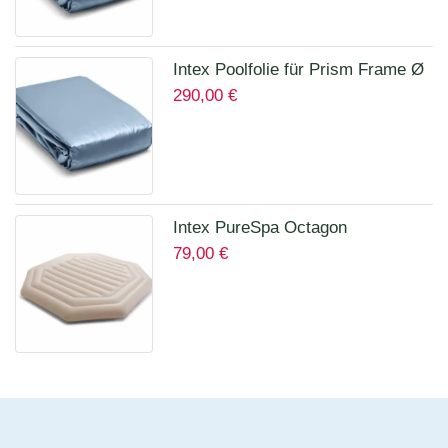
Intex Poolfolie für Prism Frame Ø
290,00
€
457 x 122 cm Art.12457A
Intex PureSpa Octagon
79,00
€
Isolierende Abdeckung für 28456
für 6 Personen 12114