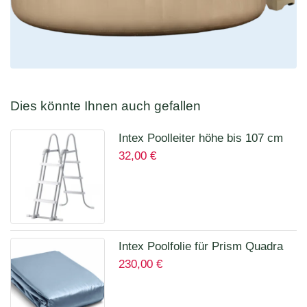
Dies könnte Ihnen auch gefallen
Intex Poolleiter höhe bis 107 cm
32,00
€
28075
Intex Poolfolie für Prism Quadra
230,00
€
400 x 200 x 100 cm 12135A