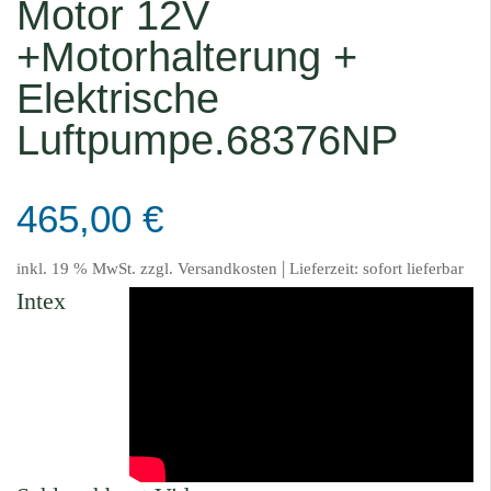
Motor 12V
+Motorhalterung +
Elektrische
Luftpumpe.68376NP
465,00
€
|
inkl. 19 % MwSt.
zzgl.
Versandkosten
Lieferzeit:
sofort lieferbar
Intex