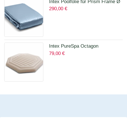
Intex Poolfolie für Prism Frame Ø
290,00
€
457 x 122 cm Art.12457A
Intex PureSpa Octagon
79,00
€
Isolierende Abdeckung für 28456
für 6 Personen 12114