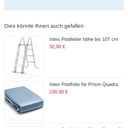
Dies könnte Ihnen auch gefallen
Intex Poolleiter höhe bis 107 cm
32,00
€
28075
Intex Poolfolie für Prism Quadra
230,00
€
400 x 200 x 100 cm 12135A