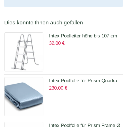
Dies könnte Ihnen auch gefallen
Intex Poolleiter höhe bis 107 cm
32,00
€
28075
Intex Poolfolie für Prism Quadra
230,00
€
400 x 200 x 100 cm 12135A
Intex Poolfolie für Prism Frame Ø