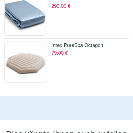
290,00
€
457 x 122 cm Art.12457A
Intex PureSpa Octagon
79,00
€
Isolierende Abdeckung für 28456
für 6 Personen 12114