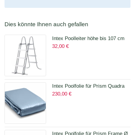
Dies könnte Ihnen auch gefallen
Intex Poolleiter höhe bis 107 cm
32,00
€
28075
Intex Poolfolie für Prism Quadra
230,00
€
400 x 200 x 100 cm 12135A
Intex Poolfolie für Prism Frame Ø