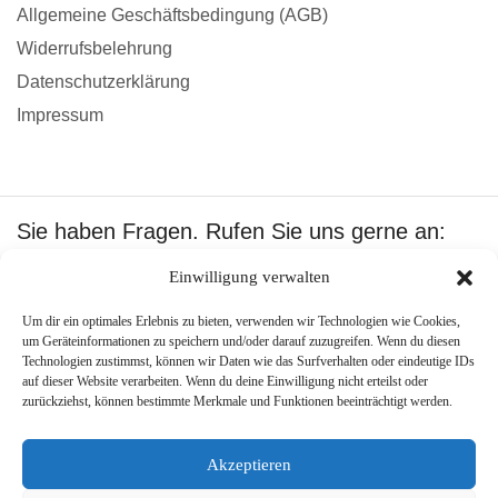
Allgemeine Geschäftsbedingung (AGB)
Widerrufsbelehrung
Datenschutzerklärung
Impressum
Sie haben Fragen. Rufen Sie uns gerne an:
+49 1601512402
Einwilligung verwalten
Wir akzeptieren:
Um dir ein optimales Erlebnis zu bieten, verwenden wir Technologien wie Cookies,
um Geräteinformationen zu speichern und/oder darauf zuzugreifen. Wenn du diesen
Technologien zustimmst, können wir Daten wie das Surfverhalten oder eindeutige IDs
auf dieser Website verarbeiten. Wenn du deine Einwilligung nicht erteilst oder
zurückziehst, können bestimmte Merkmale und Funktionen beeinträchtigt werden.
Copyright ©
Best Pool Shop
.
Created by –
PJone OMS
.
Akzeptieren