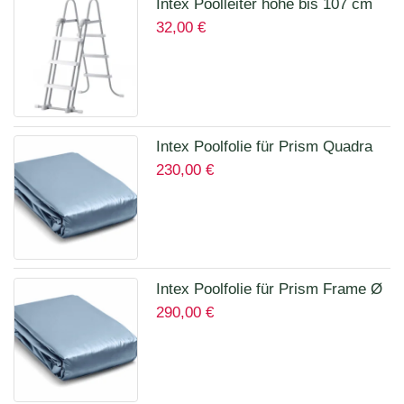
Intex Poolleiter höhe bis 107 cm
32,00
€
28075
Intex Poolfolie für Prism Quadra
230,00
€
400 x 200 x 100 cm 12135A
Intex Poolfolie für Prism Frame Ø
290,00
€
457 x 122 cm Art.12457A