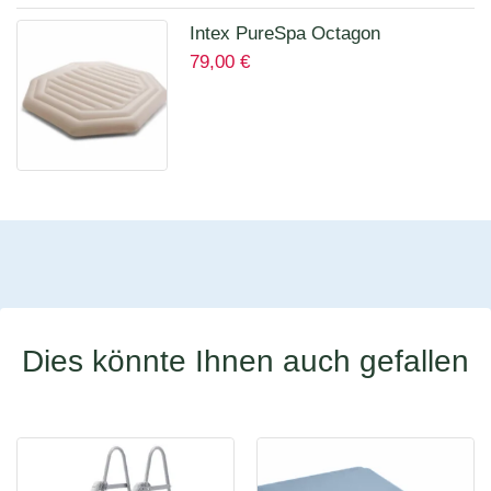
Intex PureSpa Octagon
79,00
€
Isolierende Abdeckung für 28456
für 6 Personen 12114
Dies könnte Ihnen auch gefallen