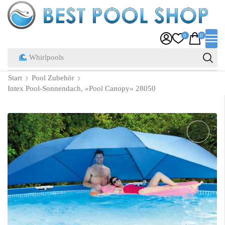
0
0
Pool Zubehör
Start
Pool Zubehör
Intex Pool-Sonnendach, »Pool Canopy« 28050