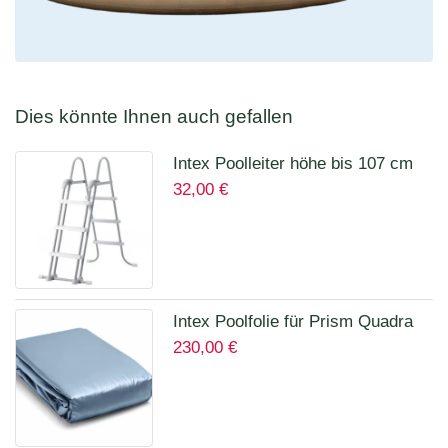
Dies könnte Ihnen auch gefallen
Intex Poolleiter höhe bis 107 cm
32,00
€
28075
Intex Poolfolie für Prism Quadra
230,00
€
400 x 200 x 100 cm 12135A