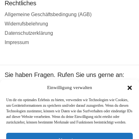
Rechtliches
Allgemeine Geschäftsbedingung (AGB)
Widerrufsbelehrung
Datenschutzerklärung
Impressum
Sie haben Fragen. Rufen Sie uns gerne an:
+49 1601512402
Einwilligung verwalten
Wir akzeptieren:
Um dir ein optimales Erlebnis zu bieten, verwenden wir Technologien wie Cookies,
um Geräteinformationen zu speichern und/oder darauf zuzugreifen. Wenn du diesen
Technologien zustimmst, können wir Daten wie das Surfverhalten oder eindeutige IDs
auf dieser Website verarbeiten. Wenn du deine Einwilligung nicht erteilst oder
zurückziehst, können bestimmte Merkmale und Funktionen beeinträchtigt werden.
Copyright ©
Best Pool Shop
.
Created by –
PJone OMS
.