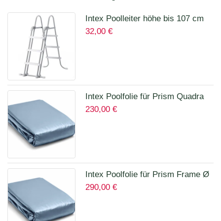
Intex Poolleiter höhe bis 107 cm
32,00
€
28075
Intex Poolfolie für Prism Quadra
230,00
€
400 x 200 x 100 cm 12135A
Intex Poolfolie für Prism Frame Ø
290,00
€
457 x 122 cm Art.12457A