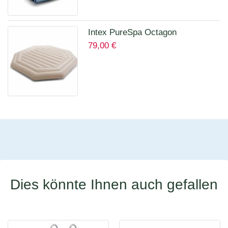
Intex PureSpa Octagon
79,00
€
Isolierende Abdeckung für 28456
für 6 Personen 12114
Dies könnte Ihnen auch gefallen