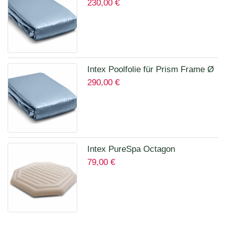
230,00
€
400 x 200 x 100 cm 12135A
Intex Poolfolie für Prism Frame Ø
290,00
€
457 x 122 cm Art.12457A
Intex PureSpa Octagon
79,00
€
Isolierende Abdeckung für 28456
für 6 Personen 12114