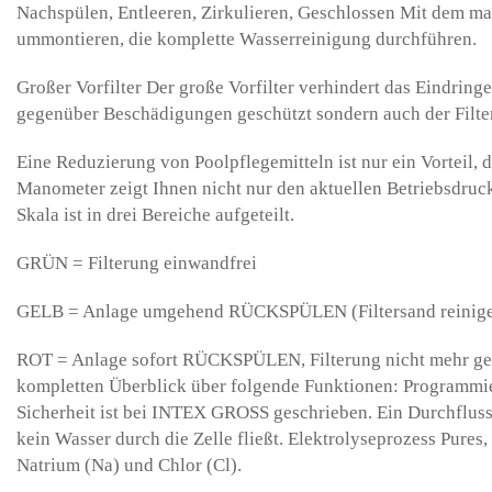
Nachspülen, Entleeren, Zirkulieren, Geschlossen Mit dem m
ummontieren, die komplette Wasserreinigung durchführen.
Großer Vorfilter Der große Vorfilter verhindert das Eindrin
gegenüber Beschädigungen geschützt sondern auch der Filterb
Eine Reduzierung von Poolpflegemitteln ist nur ein Vorteil,
Manometer zeigt Ihnen nicht nur den aktuellen Betriebsdruck
Skala ist in drei Bereiche aufgeteilt.
GRÜN = Filterung einwandfrei
GELB = Anlage umgehend RÜCKSPÜLEN (Filtersand reinig
ROT = Anlage sofort RÜCKSPÜLEN, Filterung nicht mehr gewäh
kompletten Überblick über folgende Funktionen: Programmie
Sicherheit ist bei INTEX GROSS geschrieben. Ein Durchfluss-
kein Wasser durch die Zelle fließt. Elektrolyseprozess Pures
Natrium (Na) und Chlor (Cl).