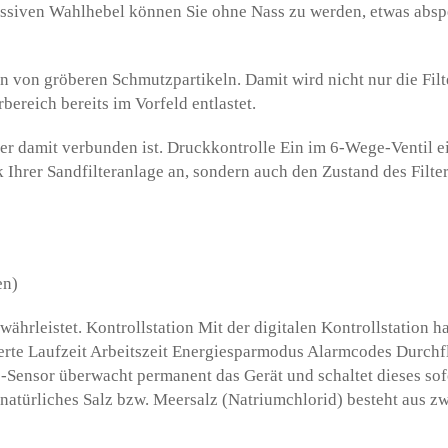
assiven Wahlhebel können Sie ohne Nass zu werden, etwas absp
gen von gröberen Schmutzpartikeln. Damit wird nicht nur die Fi
ereich bereits im Vorfeld entlastet.
 der damit verbunden ist. Druckkontrolle Ein im 6-Wege-Ventil 
 Ihrer Sandfilteranlage an, sondern auch den Zustand des Filt
en)
rleistet. Kontrollstation Mit der digitalen Kontrollstation h
rte Laufzeit Arbeitszeit Energiesparmodus Alarmcodes Durchf
Sensor überwacht permanent das Gerät und schaltet dieses sofo
, natürliches Salz bzw. Meersalz (Natriumchlorid) besteht aus z