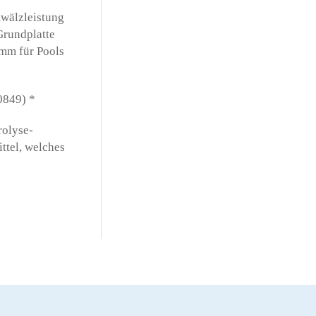
mwälzleistung
Grundplatte
 mm für Pools
0849) *
rolyse-
ttel, welches