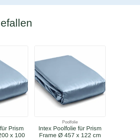
efallen
e
Poolfolie
 für Prism
Intex Poolfolie für Prism
200 x 100
Frame Ø 457 x 122 cm