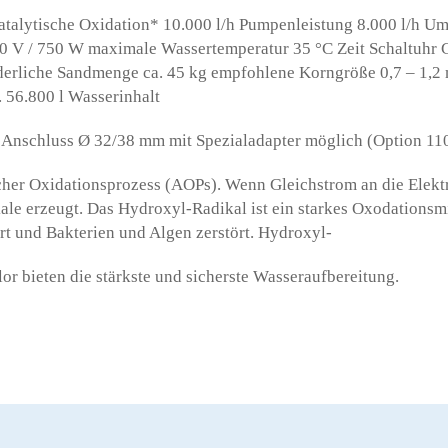
katalytische Oxidation* 10.000 l/h Pumpenleistung 8.000 l/h U
0 V / 750 W maximale Wassertemperatur 35 °C Zeit Schaltuhr 
rderliche Sandmenge ca. 45 kg empfohlene Korngröße 0,7 – 1,2
. 56.800 l Wasserinhalt
n Anschluss Ø 32/38 mm mit Spezialadapter möglich (Option 11
tlicher Oxidationsprozess (AOPs). Wenn Gleichstrom an die Elekt
le erzeugt. Das Hydroxyl-Radikal ist ein starkes Oxodationsmi
rt und Bakterien und Algen zerstört. Hydroxyl-
or bieten die stärkste und sicherste Wasseraufbereitung.