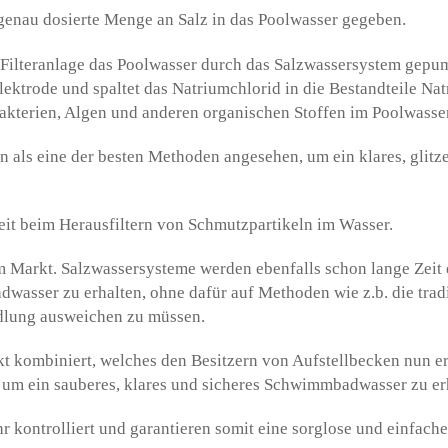
 genau dosierte Menge an Salz in das Poolwasser gegeben.
r Filteranlage das Poolwasser durch das Salzwassersystem gepu
Elektrode und spaltet das Natriumchlorid in die Bestandteile Na
Bakterien, Algen und anderen organischen Stoffen im Poolwasser
 als eine der besten Methoden angesehen, um ein klares, glitz
beit beim Herausfiltern von Schmutzpartikeln im Wasser.
am Markt. Salzwassersysteme werden ebenfalls schon lange Zeit 
asser zu erhalten, ohne dafür auf Methoden wie z.b. die tradi
lung ausweichen zu müssen.
t kombiniert, welches den Besitzern von Aufstellbecken nun er
 um ein sauberes, klares und sicheres Schwimmbadwasser zu er
r kontrolliert und garantieren somit eine sorglose und einfac