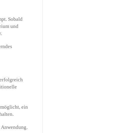
mpt. Sobald
trium und
.
erndes
erfolgreich
tionelle
möglicht, ein
halten.
he Anwendung.