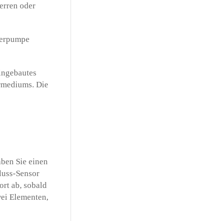
erren oder
lterpumpe
eingebautes
ermediums. Die
aben Sie einen
luss-Sensor
rt ab, sobald
wei Elementen,