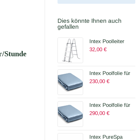
Dies könnte Ihnen auch
gefallen
Intex Poolleiter
32,00
€
höhe bis 107 cm
r/Stunde
28075
Intex Poolfolie für
230,00
€
Prism Quadra 400
x 200 x 100 cm
12135A
Intex Poolfolie für
290,00
€
Prism Frame Ø
457 x 122 cm
Art.12457A
Intex PureSpa