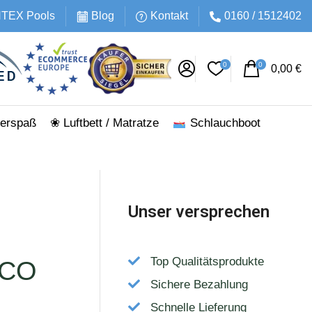
INTEX Pools
Blog
Kontakt
0160 / 1512402
0
0
0,00
€
erspaß
❀ Luftbett / Matratze
Schlauchboot
Unser versprechen
Top Qualitätsprodukte
ECO
Sichere Bezahlung
Schnelle Lieferung