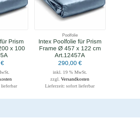
e
Poolfolie
 für Prism
Intex Poolfolie für Prism
200 x 100
Frame Ø 457 x 122 cm
35A
Art.12457A
0
€
290,00
€
MwSt.
inkl. 19 % MwSt.
kosten
zzgl.
Versandkosten
 lieferbar
Lieferzeit:
sofort lieferbar