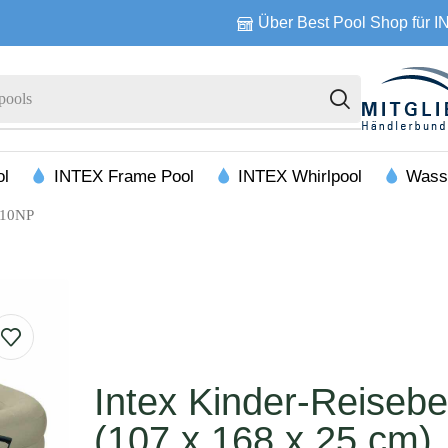
Über Best Pool Shop für 
pools
ol
INTEX Frame Pool
INTEX Whirlpool
Wass
6810NP
Intex Kinder-Reisebe
(107 x 168 x 25 cm)