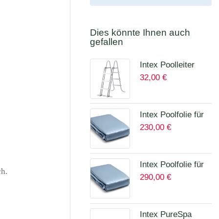
Dies könnte Ihnen auch
gefallen
Intex Poolleiter
32,00
€
höhe bis 107 cm
28075
Intex Poolfolie für
230,00
€
Prism Quadra 400
x 200 x 100 cm
12135A
Intex Poolfolie für
h.
290,00
€
Prism Frame Ø
457 x 122 cm
Art.12457A
Intex PureSpa