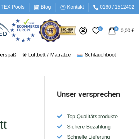
INTEX Pools
Blog
Kontakt
0160 / 1512402
0
0
0,00
€
erspaß
❀ Luftbett / Matratze
Schlauchboot
Unser versprechen
Top Qualitätsprodukte
tt
Sichere Bezahlung
Schnelle Lieferung