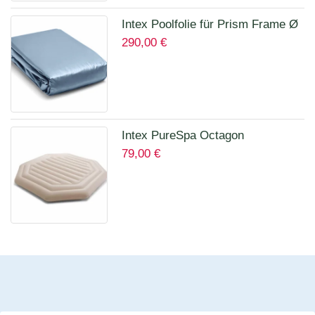
Intex Poolfolie für Prism Frame Ø
290,00
€
457 x 122 cm Art.12457A
Intex PureSpa Octagon
79,00
€
Isolierende Abdeckung für 28456
für 6 Personen 12114