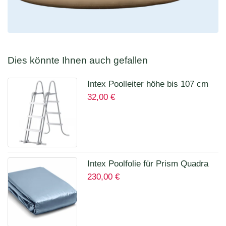
Dies könnte Ihnen auch gefallen
Intex Poolleiter höhe bis 107 cm
32,00
€
28075
Intex Poolfolie für Prism Quadra
230,00
€
400 x 200 x 100 cm 12135A