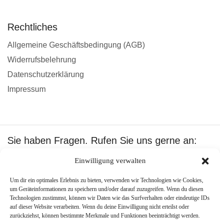
Rechtliches
Allgemeine Geschäftsbedingung (AGB)
Widerrufsbelehrung
Datenschutzerklärung
Impressum
Sie haben Fragen. Rufen Sie uns gerne an:
+49 1601512402
Einwilligung verwalten
Um dir ein optimales Erlebnis zu bieten, verwenden wir Technologien wie Cookies,
Wir akzeptieren:
um Geräteinformationen zu speichern und/oder darauf zuzugreifen. Wenn du diesen
Technologien zustimmst, können wir Daten wie das Surfverhalten oder eindeutige IDs
auf dieser Website verarbeiten. Wenn du deine Einwilligung nicht erteilst oder
zurückziehst, können bestimmte Merkmale und Funktionen beeinträchtigt werden.
Copyright ©
Best Pool Shop
.
Created by –
PJone OMS
.