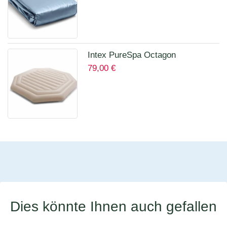
Intex PureSpa Octagon
79,00
€
Isolierende Abdeckung für 28456
für 6 Personen 12114
Dies könnte Ihnen auch gefallen