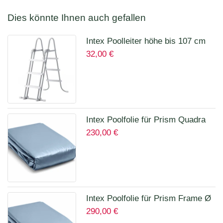
Dies könnte Ihnen auch gefallen
Intex Poolleiter höhe bis 107 cm
32,00
€
28075
Intex Poolfolie für Prism Quadra
230,00
€
400 x 200 x 100 cm 12135A
Intex Poolfolie für Prism Frame Ø
290,00
€
457 x 122 cm Art.12457A