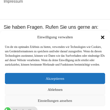
Impressum
Sie haben Fragen. Rufen Sie uns gerne an:
+49 1601512402
Einwilligung verwalten
Wir akzeptieren:
Um dir ein optimales Erlebnis zu bieten, verwenden wir Technologien wie Cookies,
um Geräteinformationen zu speichern und/oder darauf zuzugreifen. Wenn du diesen
Technologien zustimmst, können wir Daten wie das Surfverhalten oder eindeutige IDs
auf dieser Website verarbeiten. Wenn du deine Einwilligung nicht erteilst oder
zurückziehst, können bestimmte Merkmale und Funktionen beeinträchtigt werden.
Copyright ©
Best Pool Shop
.
Created by –
PJone OMS
.
Akzeptieren
Ablehnen
Einstellungen ansehen
955,00
€
VERTRAG WIDERRUFEN