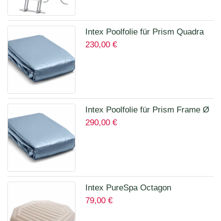
Intex Poolfolie für Prism Quadra
230,00
€
400 x 200 x 100 cm 12135A
Intex Poolfolie für Prism Frame Ø
290,00
€
457 x 122 cm Art.12457A
Intex PureSpa Octagon
79,00
€
Isolierende Abdeckung für 28456
für 6 Personen 12114