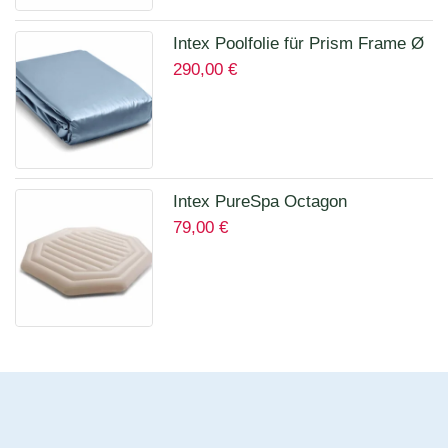
Intex Poolfolie für Prism Frame Ø
290,00
€
457 x 122 cm Art.12457A
Intex PureSpa Octagon
79,00
€
Isolierende Abdeckung für 28456
für 6 Personen 12114