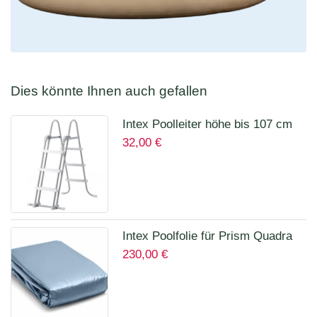
Dies könnte Ihnen auch gefallen
Intex Poolleiter höhe bis 107 cm
32,00
€
28075
Intex Poolfolie für Prism Quadra
230,00
€
400 x 200 x 100 cm 12135A